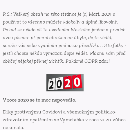
P.S.: Veškerý obsah na této stránce je (c) Mari. 2019 a
používat to všechno můžete kdokoliv a úplně libovolně.
Pokud se někdo cítíte uvedením křestního jména a prvních
dvou písmen příjmení ohrožen na úbytě, dejte vědět,
smažu vás nebo vyměním jméno za přezdívku. Dtto fotky -
jestli chcete někdo vymazat, dejte vědět. Plácnu vám před
obličej nějakej pěknej xichtík. Pakárně GDPR zdar!
V roce 2020 se to moc nepovedlo.
Díky protivnýmu Covidovi a všemožným politicko-
zdravotním opatřením se Vymetačka v roce 2020 vůbec
nekonala.