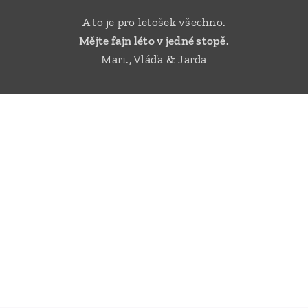
A to je pro letošek všechno.
Mějte fajn léto v jedné stopě.
Mari., Vláďa & Jarda