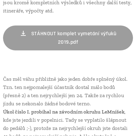
jsou kromě kompletních výsledků i všechny další testy,
itineráře, výpočty atd.
STÁHNOUT komplet vymetání výfuků
2019.pdf
Čas měl váhu přibližně jako jeden dobře splněný úkol.
Tzn. ten nejpomalejší účastník dostal málo bodů
(přesně 2) a ten nejrychlejší jen 24. Takže za rychlou
jízdu se nekonalo žádné bodové terno.
Úkol číslo I. probíhal na závodním okruhu LeMníšek
,
kde jste jezdili v popelnici. Tady se vyplatilo šlápnout
do pedálů ;-), protože za nejrychlejší okruh jste dostali