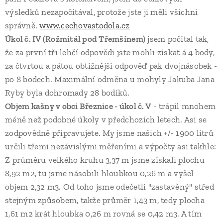
výsledků nezapočítával, protože jste ji měli všichni
správně.
www.cechovastodola.cz
Úkol č. IV (Rožmitál pod Třemšínem)
jsem počítal tak,
že za první tři lehčí odpovědi jste mohli získat á 4 body,
za čtvrtou a pátou obtížnější odpověď pak dvojnásobek -
po 8 bodech. Maximální odměna u mohyly Jakuba Jana
Ryby byla dohromady 28 bodíků.
Objem kašny v obci Březnice - úkol č. V
- trápil mnohem
méně než podobné úkoly v předchozích letech. Asi se
zodpovědně připravujete. My jsme našich +/- 1900 litrů
určili třemi nezávislými měřeními a výpočty asi takhle:
Z průměru velkého kruhu 3,37 m jsme získali plochu
8,92 m2, tu jsme násobili hloubkou 0,26 m a vyšel
objem 2,32 m3. Od toho jsme odečetli "zastavěný" střed
stejným způsobem, takže průměr 1,43 m, tedy plocha
1,61 m2 krát hloubka 0,26 m rovná se 0,42 m3. A tím