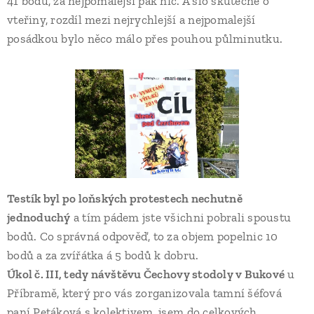
41 bodů, za nejpomalejší pak nic. A šlo skutečně o
vteřiny, rozdíl mezi nejrychlejší a nejpomalejší
posádkou bylo něco málo přes pouhou půlminutku.
Testík byl po loňských protestech nechutně
jednoduchý
a tím pádem jste všichni pobrali spoustu
bodů. Co správná odpověď, to za objem popelnic 10
bodů a za zvířátka á 5 bodů k dobru.
Úkol č. III, tedy návštěvu Čechovy stodoly v Bukové
u
Příbramě, který pro vás zorganizovala tamní šéfová
paní Petáková s kolektivem, jsem do celkových