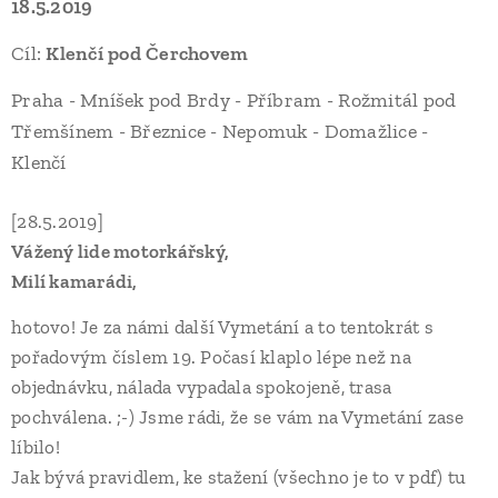
18.5.2019
Cíl:
Klenčí pod Čerchovem
Praha - Mníšek pod Brdy - Příbram - Rožmitál pod
Třemšínem - Březnice - Nepomuk - Domažlice -
Klenčí
[28.5.2019]
Vážený lide motorkářský,
Milí kamarádi,
hotovo! Je za námi další Vymetání a to tentokrát s
pořadovým číslem 19. Počasí klaplo lépe než na
objednávku, nálada vypadala spokojeně, trasa
pochválena. ;-) Jsme rádi, že se vám na Vymetání zase
líbilo!
Jak bývá pravidlem, ke stažení (všechno je to v pdf) tu