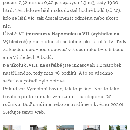
pádem 2,32 mínus 0,42 je nějakých 1,9 m3, tedy 1900
litrů. Ten, kdo se lišil málo, dostal hodně bodů (až 30),
kdo se lišil víc, tak dostal menší odměnu nebo skoro
nic.
Úkol č. VI. (muzeum v Nepomuku) a VII. (vyhlídku na
Výhledech)
jsme hodnotili podobně jako úkol č. IV. Tedy
za každou správnou odpověď v Nepomuku bylo 6 bodů
a na Výhledech 5 bodů.
Na úkolu č. VIII. na střelbě
jste inkasovali 1,2 násobek
nastříleného, tedy max 36 bodíků. A to se všechno
sečetlo a pořadí bylo hotové.
Pokud vás Vymetání bavilo, tak to je fajn. Nás to taky
bavilo a proto pomalu vzhlížíme k jubilejnímu 20.
ročníku. Buď uvidíme nebo se uvidíme v květnu 2020!
Sledujte tento web.